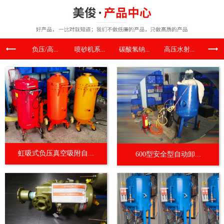
负压/高...
喷砂机系...
碳酸氢钠...
高压水射...
喷涂机
虹吸式负压真空吸附自...
600型安全型自动卸...