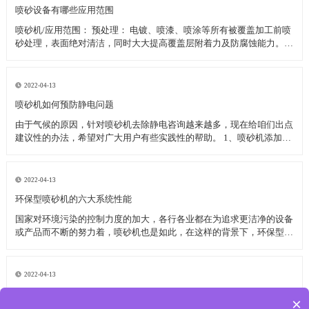
喷砂设备有哪些应用范围
喷砂机/应用范围： 预处理： 电镀、喷漆、喷涂等所有被覆盖加工前喷
砂处理，表面绝对清洁，同时大大提高覆盖层附着力及防腐蚀能力。铸
造件、冲压件、焊接件、热处理件等金属工件去氧化皮、残渣、污垢；
非金属制品表面清理，陶瓷胚件表面黑斑清除及还原漆纹图案等。 旧
件翻新：
2022-04-13
喷砂机如何预防静电问题
由于气候的原因，针对喷砂机去除静电咨询越来越多，现在给咱们出点
建议性的办法，希望对广大用户有些实践性的帮助。 1、喷砂机添加静
电离子棒组织，静电离子棒可发生许多的带有正负电荷，能够将物体上
所带的电荷中和掉，当物体外表所带电荷为负电荷时，它会招引气流中
的正电荷，当物体外表
2022-04-13
环保型喷砂机的六大系统性能
国家对环境污染的控制力度的加大，各行各业都在为追求更洁净的设备
或产品而不断的努力着，喷砂机也是如此，在这样的背景下，环保型喷
砂机诞生了，究竟它有那些性能呢？ 主要从六个方面来讲述环保型喷
砂机的系统性能： 1、排放标准 目前国家二级工业排放标准是60
2022-04-13
喷砂机配件中气压传动组装效果好
×