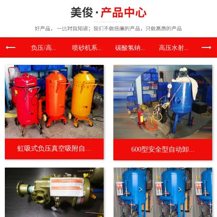
负压/高...
喷砂机系...
碳酸氢钠...
高压水射...
喷涂机
虹吸式负压真空吸附自...
600型安全型自动卸...