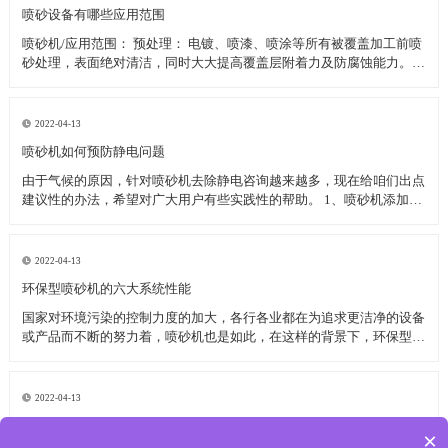
喷砂设备有哪些应用范围
喷砂机/应用范围： 预处理： 电镀、喷漆、喷涂等所有被覆盖加工前喷
砂处理，表面绝对清洁，同时大大提高覆盖层附着力及防腐蚀能力。铸
造件、冲压件、焊接件、热处理件等金属工件去氧化皮、残渣、污垢；
非金属制品表面清理，陶瓷胚件表面黑斑清除及还原漆纹图案等。 旧
件翻新：
2022-04-13
喷砂机如何预防静电问题
由于气候的原因，针对喷砂机去除静电咨询越来越多，现在给咱们出点
建议性的办法，希望对广大用户有些实践性的帮助。 1、喷砂机添加静
电离子棒组织，静电离子棒可发生许多的带有正负电荷，能够将物体上
所带的电荷中和掉，当物体外表所带电荷为负电荷时，它会招引气流中
的正电荷，当物体外表
2022-04-13
环保型喷砂机的六大系统性能
国家对环境污染的控制力度的加大，各行各业都在为追求更洁净的设备
或产品而不断的努力着，喷砂机也是如此，在这样的背景下，环保型喷
砂机诞生了，究竟它有那些性能呢？ 主要从六个方面来讲述环保型喷
砂机的系统性能： 1、排放标准 目前国家二级工业排放标准是60
2022-04-13
喷砂机配件中气压传动组装效果好
×