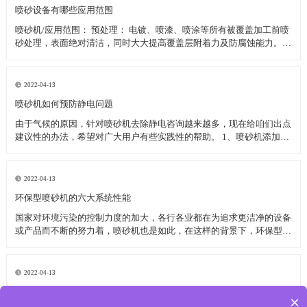
喷砂设备有哪些应用范围
喷砂机/应用范围： 预处理： 电镀、喷漆、喷涂等所有被覆盖加工前喷
砂处理，表面绝对清洁，同时大大提高覆盖层附着力及防腐蚀能力。铸
造件、冲压件、焊接件、热处理件等金属工件去氧化皮、残渣、污垢；
非金属制品表面清理，陶瓷胚件表面黑斑清除及还原漆纹图案等。 旧
件翻新：
2022-04-13
喷砂机如何预防静电问题
由于气候的原因，针对喷砂机去除静电咨询越来越多，现在给咱们出点
建议性的办法，希望对广大用户有些实践性的帮助。 1、喷砂机添加静
电离子棒组织，静电离子棒可发生许多的带有正负电荷，能够将物体上
所带的电荷中和掉，当物体外表所带电荷为负电荷时，它会招引气流中
的正电荷，当物体外表
2022-04-13
环保型喷砂机的六大系统性能
国家对环境污染的控制力度的加大，各行各业都在为追求更洁净的设备
或产品而不断的努力着，喷砂机也是如此，在这样的背景下，环保型喷
砂机诞生了，究竟它有那些性能呢？ 主要从六个方面来讲述环保型喷
砂机的系统性能： 1、排放标准 目前国家二级工业排放标准是60
2022-04-13
喷砂机配件中气压传动组装效果好
×