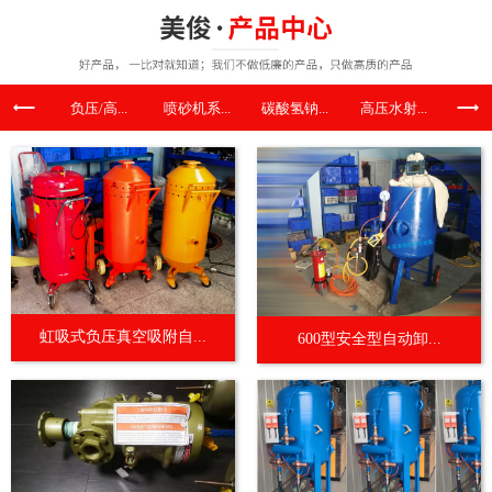
负压/高...
喷砂机系...
碳酸氢钠...
高压水射...
喷涂机
虹吸式负压真空吸附自...
600型安全型自动卸...